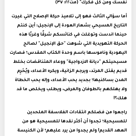
نفسك ومن كل فكرك" (مت٢٢: ٣٧)
أما سؤالي الثالث فهو إلى تلاميذ حركة الإصلاح التي غيرت
التاريخ المسيحي بشعار العودة إلى الإنجيل: أين كنتم
حينما اندست وتوغلت في كنائسكم شرقًا وغربًا هذه
الحركة التهويدية التي شوهت "حق الإنجيل" لصالح
اليهودية وناموسها باسم وحدة الكتاب المقدس؛ فصارت
مسيحيتكم "ديانة الازدواجية" ووعاء المتناقضات بخلط
قديم يقتل المرتد، ويرجم الزانية، ويكره الأعداء، ويُحَرِم
المدن بساكنيها؛ بجديد يحب الأعداء، وإله يحب الخطاة
ولا يهلكهم بالطوفان والمرض، ويطلب ويخلص ما قد
هلك؟!
راجعوا من فضلكم انتقادات الفلاسفة الملحدين
للمسيحية؛ تجدوا أن أكثر نقدها للمسيحية هو من
العهد القديم! ولم يجدوا من يرد عليهم؛ لأن الكنيسة