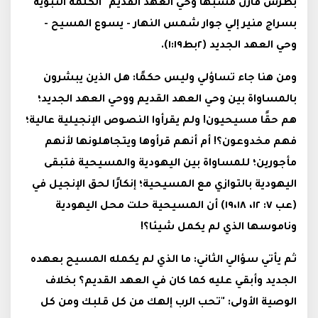
بطرس قارن مشبها وحي العهد القديم "الكلمة النبوية"
بسراج منير إلي جوار شمس النهار - يسوع المسيح -
وحي العهد الجديد (٢بط١:١٩).
ومن هنا جاء تساؤلي وليس حكمًا: هل الذين يبشرون
بالمساواة بين وحي العهد القديم ووحي العهد الجديد؛
هم حقًا مسيحيون! ولم يقرأوا النصوص الإنجيلية عالية؛
فهم مخدوعون؟! أم أنهم قرأوها ويتجاهلونها لأنهم
مأجورين؛ للمساواة بين اليهودية والمسيحية فتبقى
اليهودية بالتوازي مع المسيحية؛ إنكارًا لحق الإنجيل في
(عب ٧: ١٢، ١٩،١٨) أن المسيحية حلت محل اليهودية
وناموسها الذي لم يكمل شيئا؟!
ثم يأتي سؤالي الثاني: ما الذي لم يكمله المسيح بعهده
الجديد وأبقي عليه كما كان في العهد القديم؟ بخلاف
الوصية الأولى: "تحب الرب إلهك من كل قلبك ومن كل