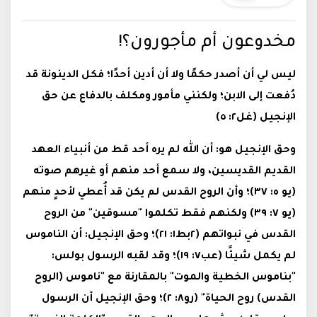
مخدوعون أم مأجورون؟!
ليس لي أن أصدر حكمًا ولا أن أدين أحدًا؛ فكل الدينونة قد
دُفعت إلى الابن؛ ولكنني مأمور ومكلف بالدفاع عن حق
الإنجيل (غل٢: ٥)
وحق الإنجيل هو: أن الله لم يره أحد قط من أنبياء العهد
القديم القديسين، ولا سمع أحد منهم أو غيرهم صوته
(يو ه: ٣٧)؛ وأن الروح القدس لم يكن قد أُعطي لأحدٍ منهم
(يو ٧: ٣٩) ولكنهم فقط تكلموا "مسوقين" من الروح
القدس في نبواتهم (٢بط١: ٢١)؛ وحق الإنجيل: أن الناموس
لم يكمل شيئًا (عب٧: ١٩)؛ وقد لقبه الرسول بولس:
"بناموس الخطية والموت" بالمقارنة مع "ناموس (الروح
القدس) روح الحياة" (رو٨: ٢)؛ وحق الإنجيل أن الرسول