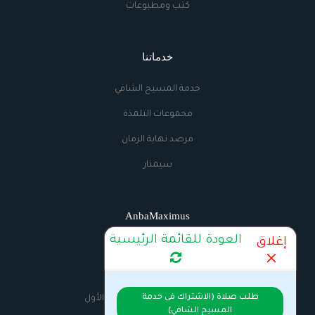
كتب ومطبوعات
خدماتنا
خدمة المسيح الشافي
مجموعات التلمذة
مرصد نهاية الزمان
سيمنار
AnbaMaximus
العودة للقائمة الرئيسية
إغلاق
اتصل بنا
الراديو
طلب صلاة (الاشتراك فى خدمة
السيرة الذاتية للانبا مكسيموس الأول
المسيح الشافي)