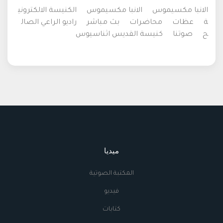
الانبا مكسيموس
الانبا مكسيموس
الكنيسة الالكتروني
ة
عظات
محاضرات
بث مباشر
راديو الراعي الصال
ح
صوتنا
كنيسة القديس اثناسيوس
ميديا
المكتبة الصوتية
فيديو
كتابات